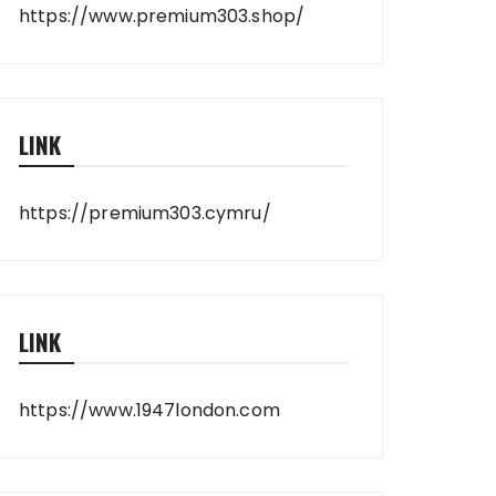
https://www.premium303.shop/
LINK
https://premium303.cymru/
LINK
https://www.1947london.com