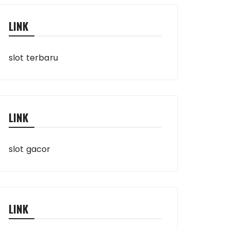
LINK
slot terbaru
LINK
slot gacor
LINK