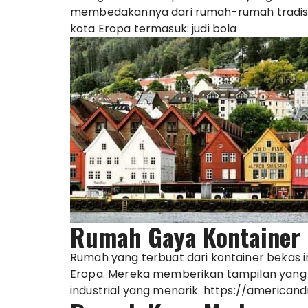
membedakannya dari rumah-rumah tradisio
kota Eropa termasuk:
judi bola
Rumah Gaya Kontainer
Rumah yang terbuat dari kontainer bekas i
Eropa. Mereka memberikan tampilan yang m
industrial yang menarik.
https://americand