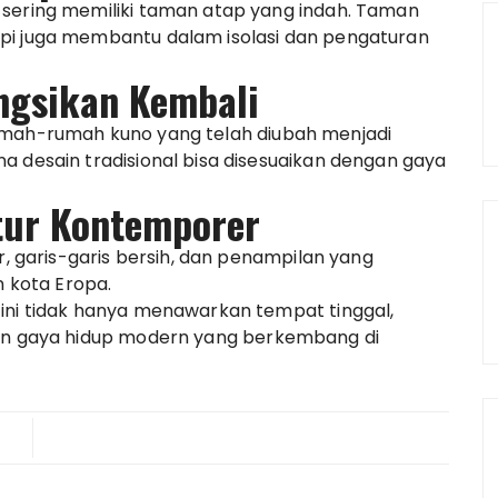
 sering memiliki taman atap yang indah. Taman
pi juga membantu dalam isolasi dan pengaturan
ngsikan Kembali
umah-rumah kuno yang telah diubah menjadi
a desain tradisional bisa disesuaikan dengan gaya
tur Kontemporer
garis-garis bersih, dan penampilan yang
n kota Eropa.
 ini tidak hanya menawarkan tempat tinggal,
dan gaya hidup modern yang berkembang di