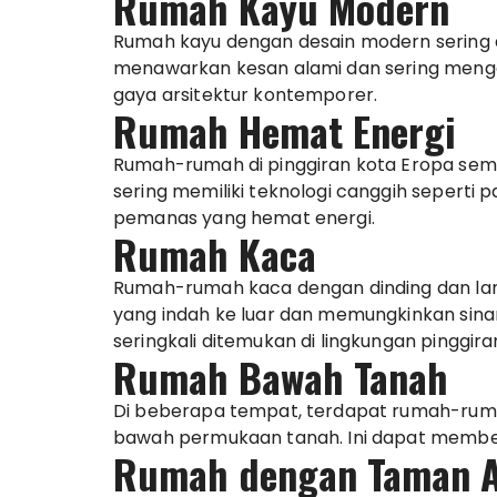
Rumah Kayu Modern
Rumah kayu dengan desain modern sering d
menawarkan kesan alami dan sering meng
gaya arsitektur kontemporer.
Rumah Hemat Energi
Rumah-rumah di pinggiran kota Eropa sem
sering memiliki teknologi canggih seperti pa
pemanas yang hemat energi.
Rumah Kaca
Rumah-rumah kaca dengan dinding dan la
yang indah ke luar dan memungkinkan sin
seringkali ditemukan di lingkungan pinggir
Rumah Bawah Tanah
Di beberapa tempat, terdapat rumah-rumah
bawah permukaan tanah. Ini dapat memberik
Rumah dengan Taman 