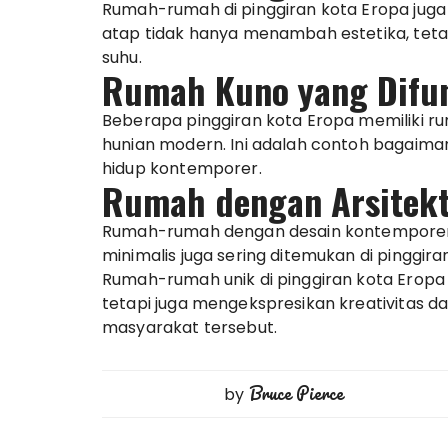
Rumah-rumah di pinggiran kota Eropa juga
atap tidak hanya menambah estetika, teta
suhu.
Rumah Kuno yang Difu
Beberapa pinggiran kota Eropa memiliki r
hunian modern. Ini adalah contoh bagaiman
hidup kontemporer.
Rumah dengan Arsitek
Rumah-rumah dengan desain kontemporer, 
minimalis juga sering ditemukan di pinggira
Rumah-rumah unik di pinggiran kota Eropa
tetapi juga mengekspresikan kreativitas 
masyarakat tersebut.
Bruce Pierce
by