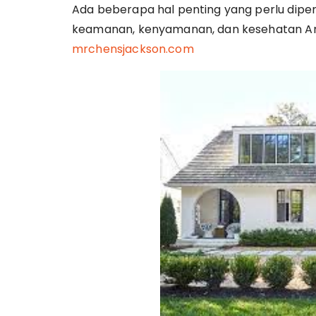
Ada beberapa hal penting yang perlu diper
keamanan, kenyamanan, dan kesehatan Anda
mrchensjackson.com