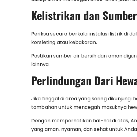
Kelistrikan dan Sumber
Periksa secara berkala instalasi listrik di
korsleting atau kebakaran.
Pastikan sumber air bersih dan aman digu
lainnya.
Perlindungan Dari Hewa
Jika tinggal di area yang sering dikunjun
tambahan untuk mencegah masuknya hewa
Dengan memperhatikan hal-hal di atas, A
yang aman, nyaman, dan sehat untuk Anda 