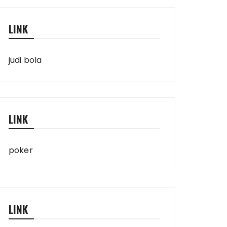
LINK
judi bola
LINK
poker
LINK