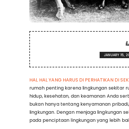
k
JANUARY 15, 2
HAL HAL YANG HARUS DI PERHATIKAN DI S
rumah penting karena lingkungan sekitar 
hidup, kesehatan, dan keamanan Anda sert
bukan hanya tentang kenyamanan pribadi, 
lingkungan. Dengan menjaga lingkungan sek
pada penciptaan lingkungan yang lebih ba