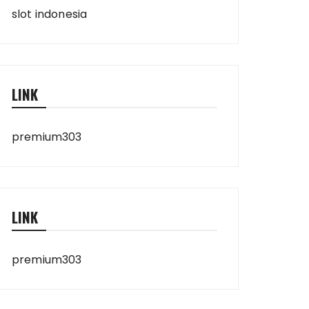
slot indonesia
LINK
premium303
LINK
premium303