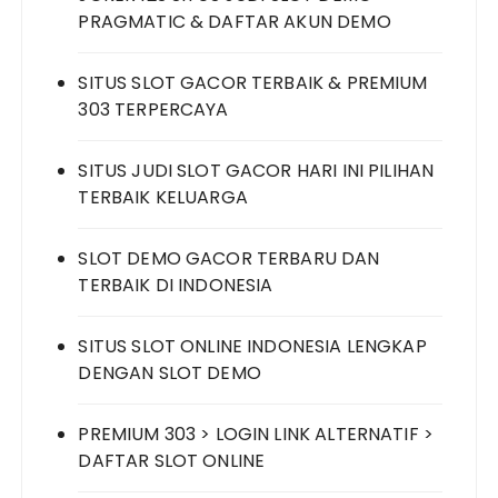
PRAGMATIC & DAFTAR AKUN DEMO
SITUS SLOT GACOR TERBAIK & PREMIUM
303 TERPERCAYA
SITUS JUDI SLOT GACOR HARI INI PILIHAN
TERBAIK KELUARGA
SLOT DEMO GACOR TERBARU DAN
TERBAIK DI INDONESIA
SITUS SLOT ONLINE INDONESIA LENGKAP
DENGAN SLOT DEMO
PREMIUM 303 > LOGIN LINK ALTERNATIF >
DAFTAR SLOT ONLINE