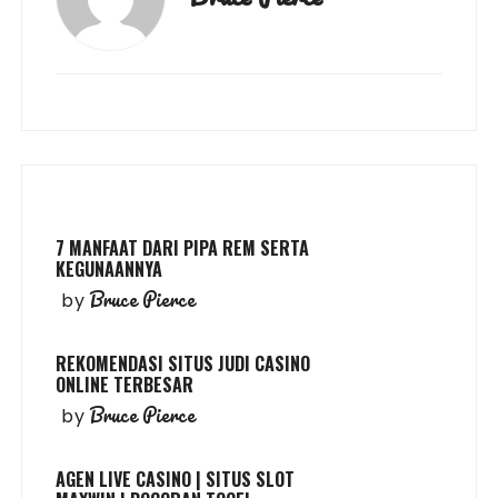
7 MANFAAT DARI PIPA REM SERTA
KEGUNAANNYA
Bruce Pierce
by
REKOMENDASI SITUS JUDI CASINO
ONLINE TERBESAR
Bruce Pierce
by
AGEN LIVE CASINO | SITUS SLOT