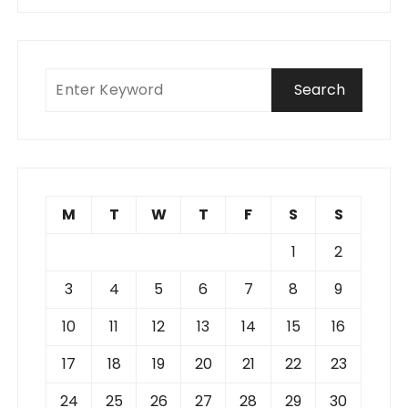
M
T
W
T
F
S
S
1
2
3
4
5
6
7
8
9
10
11
12
13
14
15
16
17
18
19
20
21
22
23
24
25
26
27
28
29
30