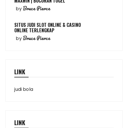
MAXWIN | BOCORAN TOGEL
Bruce Pierce
by
SITUS JUDI SLOT ONLINE & CASINO
ONLINE TERLENGKAP
Bruce Pierce
by
LINK
judi bola
LINK