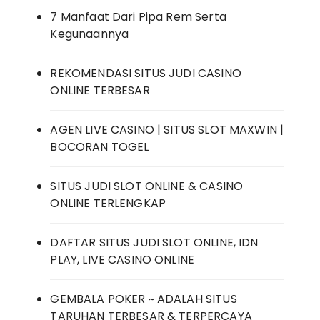
7 Manfaat Dari Pipa Rem Serta
Kegunaannya
REKOMENDASI SITUS JUDI CASINO
ONLINE TERBESAR
AGEN LIVE CASINO | SITUS SLOT MAXWIN |
BOCORAN TOGEL
SITUS JUDI SLOT ONLINE & CASINO
ONLINE TERLENGKAP
DAFTAR SITUS JUDI SLOT ONLINE, IDN
PLAY, LIVE CASINO ONLINE
GEMBALA POKER ~ ADALAH SITUS
TARUHAN TERBESAR & TERPERCAYA