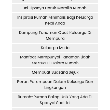
Ini Tipsnya Untuk Memilih Rumah
Inspirasi Rumah Minimalis Bagi Keluarga
Kecil Anda
Kampung Tanaman Obat Keluarga Di
Mempura
Keluarga Muda
Manfaat Mempunyai Tanaman Lidah
Mertua Di Dalam Rumah
Membuat Suasana Sejuk
Peran Perempuan Dalam Keluarga Dan
Lingkungan
Rumah-Rumah Paling Unik Yang Ada Di
Spanyol Saat Ini