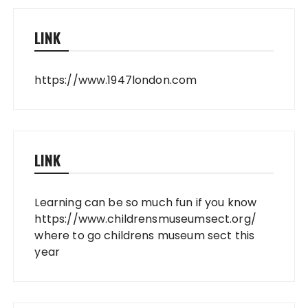
LINK
https://www.1947london.com
LINK
Learning can be so much fun if you know
https://www.childrensmuseumsect.org/
where to go childrens museum sect this
year