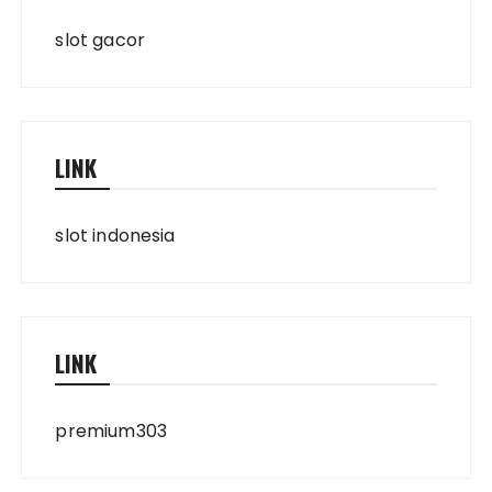
slot gacor
LINK
slot indonesia
LINK
premium303