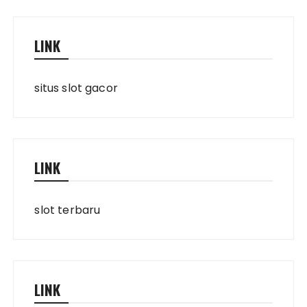
LINK
situs slot gacor
LINK
slot terbaru
LINK