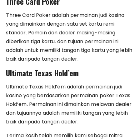
Three Card Poker
Three Card Poker adalah permainan judi kasino
yang dimainkan dengan satu set kartu remi
standar. Pemain dan dealer masing-masing
diberikan tiga kartu, dan tujuan permainan ini
adalah untuk memiliki tangan tiga kartu yang lebih
baik daripada tangan dealer.
Ultimate Texas Hold’em
Ultimate Texas Hold’em adalah permainan judi
kasino yang berdasarkan permainan poker Texas
Hold’em. Permainan ini dimainkan melawan dealer
dan tujuannya adalah memiliki tangan yang lebih
baik daripada tangan dealer.
Terima kasih telah memilih kami sebagai mitra