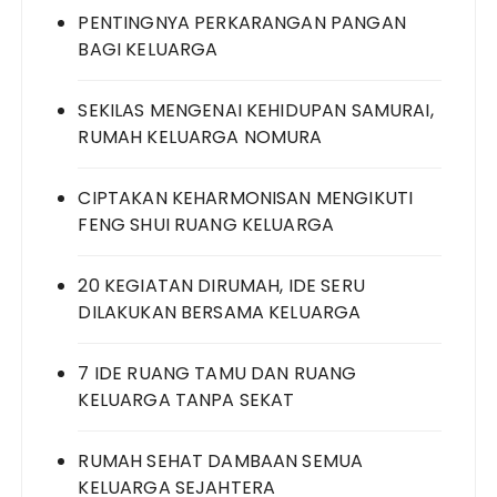
PENTINGNYA PERKARANGAN PANGAN
BAGI KELUARGA
SEKILAS MENGENAI KEHIDUPAN SAMURAI,
RUMAH KELUARGA NOMURA
CIPTAKAN KEHARMONISAN MENGIKUTI
FENG SHUI RUANG KELUARGA
20 KEGIATAN DIRUMAH, IDE SERU
DILAKUKAN BERSAMA KELUARGA
7 IDE RUANG TAMU DAN RUANG
KELUARGA TANPA SEKAT
RUMAH SEHAT DAMBAAN SEMUA
KELUARGA SEJAHTERA