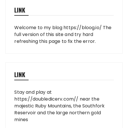
LINK
Welcome to my blog
https://bloog.io/
The
full version of this site and try hard
refreshing this page to fix the error.
LINK
Stay and play at
https://doubledicerv.com//
near the
majestic Ruby Mountains, the Southfork
Reservoir and the large northern gold
mines