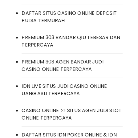
DAFTAR SITUS CASINO ONLINE DEPOSIT
PULSA TERMURAH
PREMIUM 303 BANDAR QIU TEBESAR DAN
TERPERCAYA
PREMIUM 303 AGEN BANDAR JUDI
CASINO ONLINE TERPERCAYA
IDN LIVE SITUS JUDI CASINO ONLINE
UANG ASLI TERPERCAYA
CASINO ONLINE >> SITUS AGEN JUDI SLOT
ONLINE TERPERCAYA
DAFTAR SITUS IDN POKER ONLINE & IDN