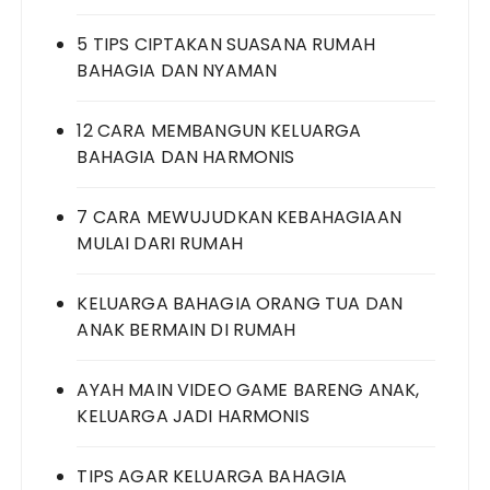
5 TIPS CIPTAKAN SUASANA RUMAH
BAHAGIA DAN NYAMAN
12 CARA MEMBANGUN KELUARGA
BAHAGIA DAN HARMONIS
7 CARA MEWUJUDKAN KEBAHAGIAAN
MULAI DARI RUMAH
KELUARGA BAHAGIA ORANG TUA DAN
ANAK BERMAIN DI RUMAH
AYAH MAIN VIDEO GAME BARENG ANAK,
KELUARGA JADI HARMONIS
TIPS AGAR KELUARGA BAHAGIA