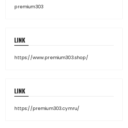
premium303
LINK
https://www.premium303.shop/
LINK
https://premium303.cymru/