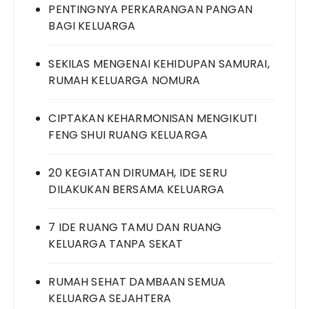
PENTINGNYA PERKARANGAN PANGAN
BAGI KELUARGA
SEKILAS MENGENAI KEHIDUPAN SAMURAI,
RUMAH KELUARGA NOMURA
CIPTAKAN KEHARMONISAN MENGIKUTI
FENG SHUI RUANG KELUARGA
20 KEGIATAN DIRUMAH, IDE SERU
DILAKUKAN BERSAMA KELUARGA
7 IDE RUANG TAMU DAN RUANG
KELUARGA TANPA SEKAT
RUMAH SEHAT DAMBAAN SEMUA
KELUARGA SEJAHTERA