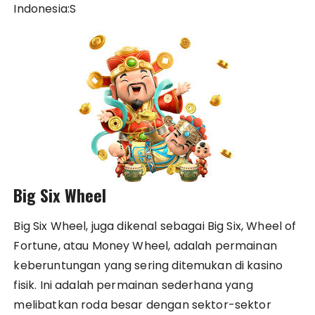
Indonesia:S
Big Six Wheel
Big Six Wheel, juga dikenal sebagai Big Six, Wheel of
Fortune, atau Money Wheel, adalah permainan
keberuntungan yang sering ditemukan di kasino
fisik. Ini adalah permainan sederhana yang
melibatkan roda besar dengan sektor-sektor