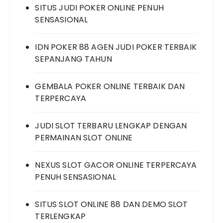
SITUS JUDI POKER ONLINE PENUH
SENSASIONAL
IDN POKER 88 AGEN JUDI POKER TERBAIK
SEPANJANG TAHUN
GEMBALA POKER ONLINE TERBAIK DAN
TERPERCAYA
JUDI SLOT TERBARU LENGKAP DENGAN
PERMAINAN SLOT ONLINE
NEXUS SLOT GACOR ONLINE TERPERCAYA
PENUH SENSASIONAL
SITUS SLOT ONLINE 88 DAN DEMO SLOT
TERLENGKAP