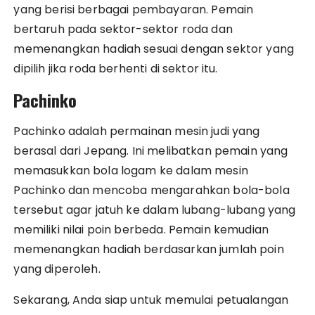
yang berisi berbagai pembayaran. Pemain
bertaruh pada sektor-sektor roda dan
memenangkan hadiah sesuai dengan sektor yang
dipilih jika roda berhenti di sektor itu.
Pachinko
Pachinko adalah permainan mesin judi yang
berasal dari Jepang. Ini melibatkan pemain yang
memasukkan bola logam ke dalam mesin
Pachinko dan mencoba mengarahkan bola-bola
tersebut agar jatuh ke dalam lubang-lubang yang
memiliki nilai poin berbeda. Pemain kemudian
memenangkan hadiah berdasarkan jumlah poin
yang diperoleh.
Sekarang, Anda siap untuk memulai petualangan