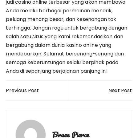
judi casino online terbesar yang akan membawa
Anda melalui berbagai permainan menarik,
peluang menang besar, dan kesenangan tak
terhingga. Jangan ragu untuk bergabung dengan
salah satu situs yang kami rekomendasikan dan
bergabung dalam dunia kasino online yang
mendebarkan. Selamat bersenang-senang dan
semoga keberuntungan selalu berpihak pada
Anda di sepanjang perjalanan panjang ini.
Post
Previous Post
Next Post
navigation
Bruce Pierce