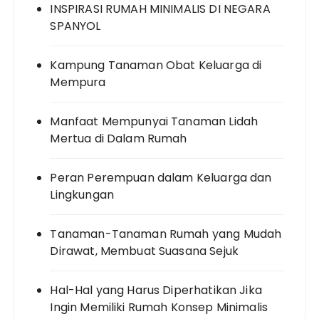
INSPIRASI RUMAH MINIMALIS DI NEGARA
SPANYOL
Kampung Tanaman Obat Keluarga di
Mempura
Manfaat Mempunyai Tanaman Lidah
Mertua di Dalam Rumah
Peran Perempuan dalam Keluarga dan
Lingkungan
Tanaman-Tanaman Rumah yang Mudah
Dirawat, Membuat Suasana Sejuk
Hal-Hal yang Harus Diperhatikan Jika
Ingin Memiliki Rumah Konsep Minimalis