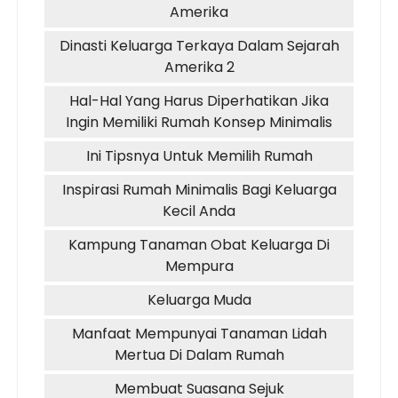
Amerika
Dinasti Keluarga Terkaya Dalam Sejarah
Amerika 2
Hal-Hal Yang Harus Diperhatikan Jika
Ingin Memiliki Rumah Konsep Minimalis
Ini Tipsnya Untuk Memilih Rumah
Inspirasi Rumah Minimalis Bagi Keluarga
Kecil Anda
Kampung Tanaman Obat Keluarga Di
Mempura
Keluarga Muda
Manfaat Mempunyai Tanaman Lidah
Mertua Di Dalam Rumah
Membuat Suasana Sejuk