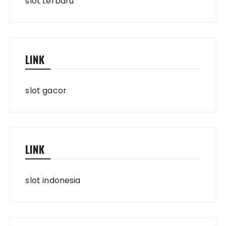
slot terbaru
LINK
slot gacor
LINK
slot indonesia