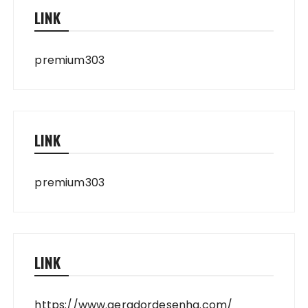
LINK
premium303
LINK
premium303
LINK
https://www.geradordesenha.com/