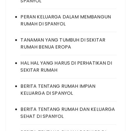
SPANYOL
PERAN KELUARGA DALAM MEMBANGUN
RUMAH DI SPANYOL
TANAMAN YANG TUMBUH DI SEKITAR
RUMAH BENUA EROPA
HAL HAL YANG HARUS DI PERHATIKAN DI
SEKITAR RUMAH
BERITA TENTANG RUMAH IMPIAN
KELUARGA DI SPANYOL
BERITA TENTANG RUMAH DAN KELUARGA
SEHAT DI SPANYOL