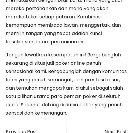
memutuskan dengan bijak kartu mana yang akan
mereka pertahankan dan mana yang akan
mereka tukar setiap putaran. Kombinasi
kemampuan membaca lawan, menggertak, dan
memilih tangan yang tepat adalah kunci
kesuksesan dalam permainan ini.
Jangan lewatkan kesempatan ini! Bergabunglah
sekarang di situs judi poker online penuh
sensasional kami. Bergabunglah dengan komunitas
kami yang penuh semangat, raih prestasi besar,
dan temukan mengapa kami diakui sebagai salah
satu pilihan utama para pemain poker di seluruh
dunia. Selamat datang di dunia poker yang penuh
sensasi dan kemenangan.
Post
Previous Post
Next Post