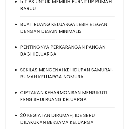
5 TIPS UNTUK MEMILIH FURNITUR RUMAH
BARUU
BUAT RUANG KELUARGA LEBIH ELEGAN
DENGAN DESAIN MINIMALIS
PENTINGNYA PERKARANGAN PANGAN
BAGI KELUARGA
SEKILAS MENGENAI KEHIDUPAN SAMURAI,
RUMAH KELUARGA NOMURA
CIPTAKAN KEHARMONISAN MENGIKUTI
FENG SHUI RUANG KELUARGA
20 KEGIATAN DIRUMAH, IDE SERU
DILAKUKAN BERSAMA KELUARGA