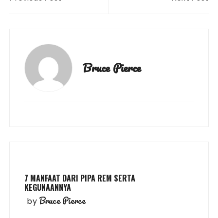
navigation
Bruce Pierce
7 MANFAAT DARI PIPA REM SERTA
KEGUNAANNYA
Bruce Pierce
by