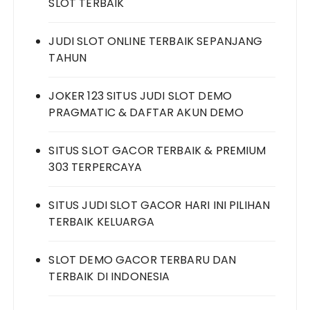
SLOT TERBAIK
JUDI SLOT ONLINE TERBAIK SEPANJANG
TAHUN
JOKER 123 SITUS JUDI SLOT DEMO
PRAGMATIC & DAFTAR AKUN DEMO
SITUS SLOT GACOR TERBAIK & PREMIUM
303 TERPERCAYA
SITUS JUDI SLOT GACOR HARI INI PILIHAN
TERBAIK KELUARGA
SLOT DEMO GACOR TERBARU DAN
TERBAIK DI INDONESIA