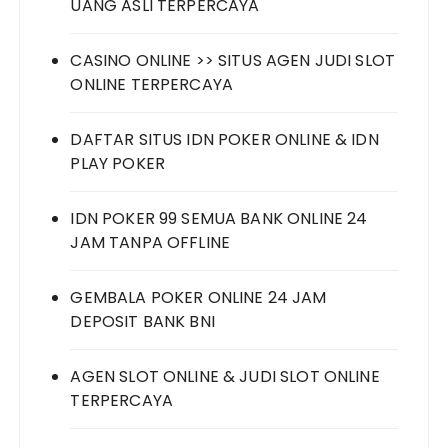
UANG ASLI TERPERCAYA
CASINO ONLINE >> SITUS AGEN JUDI SLOT
ONLINE TERPERCAYA
DAFTAR SITUS IDN POKER ONLINE & IDN
PLAY POKER
IDN POKER 99 SEMUA BANK ONLINE 24
JAM TANPA OFFLINE
GEMBALA POKER ONLINE 24 JAM
DEPOSIT BANK BNI
AGEN SLOT ONLINE & JUDI SLOT ONLINE
TERPERCAYA