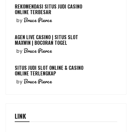
REKOMENDASI SITUS JUDI CASINO
ONLINE TERBESAR
Bruce Pierce
by
AGEN LIVE CASINO | SITUS SLOT
MAXWIN | BOCORAN TOGEL
Bruce Pierce
by
SITUS JUDI SLOT ONLINE & CASINO
ONLINE TERLENGKAP
Bruce Pierce
by
LINK