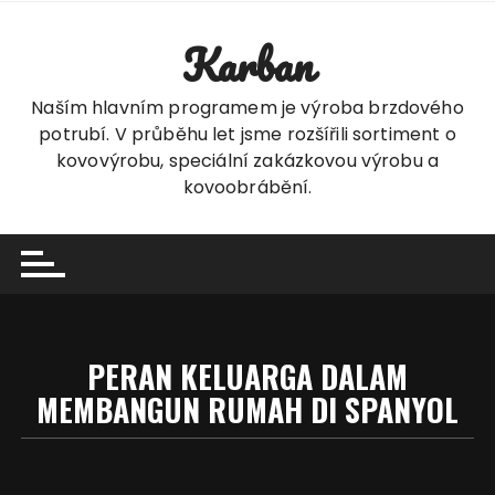
Skip
to
Karban
content
Naším hlavním programem je výroba brzdového
potrubí. V průběhu let jsme rozšířili sortiment o
kovovýrobu, speciální zakázkovou výrobu a
kovoobrábění.
PERAN KELUARGA DALAM
MEMBANGUN RUMAH DI SPANYOL