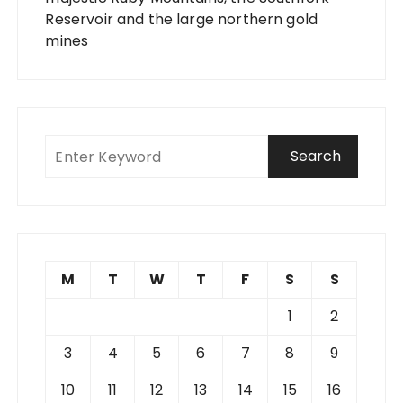
Reservoir and the large northern gold
mines
M
T
W
T
F
S
S
1
2
3
4
5
6
7
8
9
10
11
12
13
14
15
16