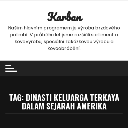
Skip
to
Karban
content
Naším hlavním programem je výroba brzdového
potrubí. V průběhu let jsme rozšířili sortiment o
kovovýrobu, speciální zakázkovou výrobu a
kovoobrábění.
TAG:
DINASTI KELUARGA TERKAYA
DALAM SEJARAH AMERIKA