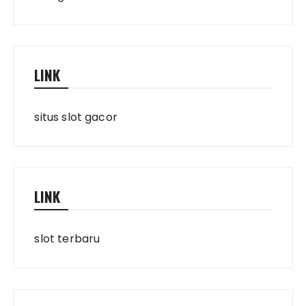
LINK
situs slot gacor
LINK
slot terbaru