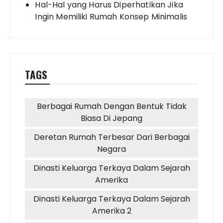
Hal-Hal yang Harus Diperhatikan Jika
Ingin Memiliki Rumah Konsep Minimalis
TAGS
Berbagai Rumah Dengan Bentuk Tidak
Biasa Di Jepang
Deretan Rumah Terbesar Dari Berbagai
Negara
Dinasti Keluarga Terkaya Dalam Sejarah
Amerika
Dinasti Keluarga Terkaya Dalam Sejarah
Amerika 2