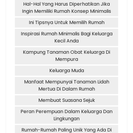
Hal-Hal Yang Harus Diperhatikan Jika
Ingin Memiliki Rumah Konsep Minimalis
Ini Tipsnya Untuk Memilih Rumah
Inspirasi Rumah Minimalis Bagi Keluarga
Kecil Anda
Kampung Tanaman Obat Keluarga Di
Mempura
Keluarga Muda
Manfaat Mempunyai Tanaman Lidah
Mertua Di Dalam Rumah
Membuat Suasana Sejuk
Peran Perempuan Dalam Keluarga Dan
Lingkungan
Rumah-Rumah Paling Unik Yang Ada Di