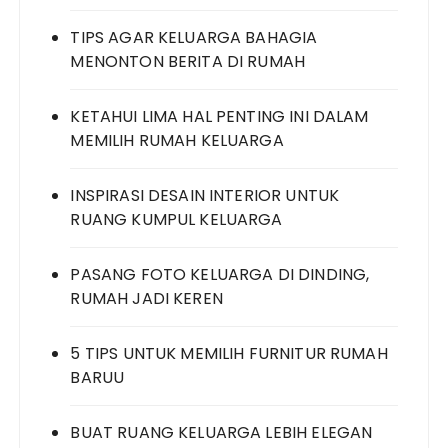
TIPS AGAR KELUARGA BAHAGIA
MENONTON BERITA DI RUMAH
KETAHUI LIMA HAL PENTING INI DALAM
MEMILIH RUMAH KELUARGA
INSPIRASI DESAIN INTERIOR UNTUK
RUANG KUMPUL KELUARGA
PASANG FOTO KELUARGA DI DINDING,
RUMAH JADI KEREN
5 TIPS UNTUK MEMILIH FURNITUR RUMAH
BARUU
BUAT RUANG KELUARGA LEBIH ELEGAN