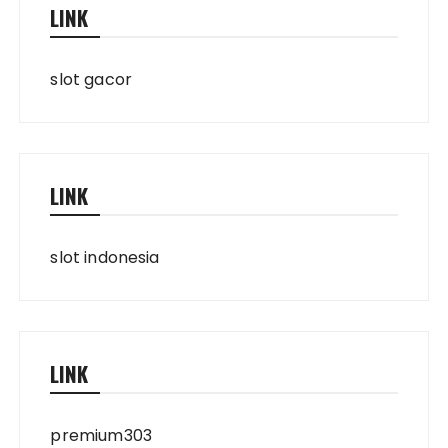
LINK
slot gacor
LINK
slot indonesia
LINK
premium303