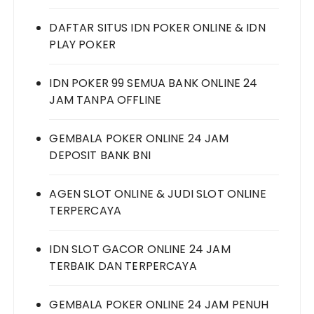
DAFTAR SITUS IDN POKER ONLINE & IDN
PLAY POKER
IDN POKER 99 SEMUA BANK ONLINE 24
JAM TANPA OFFLINE
GEMBALA POKER ONLINE 24 JAM
DEPOSIT BANK BNI
AGEN SLOT ONLINE & JUDI SLOT ONLINE
TERPERCAYA
IDN SLOT GACOR ONLINE 24 JAM
TERBAIK DAN TERPERCAYA
GEMBALA POKER ONLINE 24 JAM PENUH