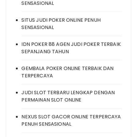
SENSASIONAL
SITUS JUDI POKER ONLINE PENUH
SENSASIONAL
IDN POKER 88 AGEN JUDI POKER TERBAIK
SEPANJANG TAHUN
GEMBALA POKER ONLINE TERBAIK DAN
TERPERCAYA
JUDI SLOT TERBARU LENGKAP DENGAN
PERMAINAN SLOT ONLINE
NEXUS SLOT GACOR ONLINE TERPERCAYA
PENUH SENSASIONAL