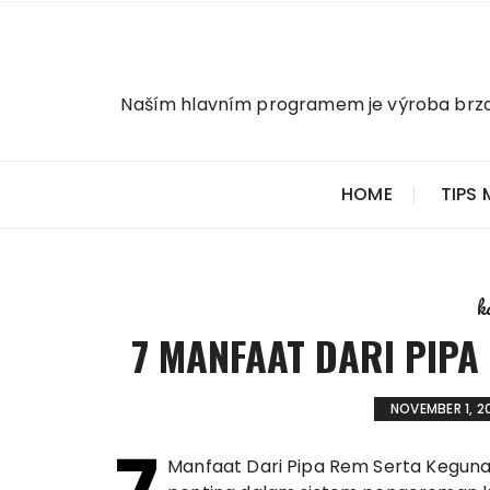
Skip
to
content
Naším hlavním programem je výroba brzdov
HOME
TIPS
k
7 MANFAAT DARI PIP
NOVEMBER 1, 2
Manfaat Dari Pipa Rem Serta Kegun