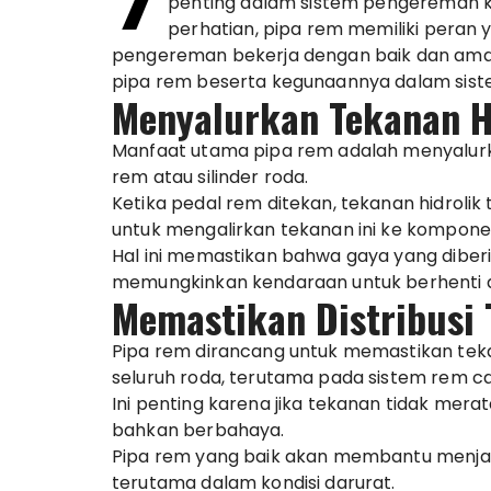
7
penting dalam sistem pengereman ken
perhatian, pipa rem memiliki peran 
pengereman bekerja dengan baik dan aman.
pipa rem beserta kegunaannya dalam sist
Menyalurkan Tekanan H
Manfaat utama pipa rem adalah menyalurkan
rem atau silinder roda.
Ketika pedal rem ditekan, tekanan hidrolik
untuk mengalirkan tekanan ini ke kompon
Hal ini memastikan bahwa gaya yang diberi
memungkinkan kendaraan untuk berhenti
Memastikan Distribusi
Pipa rem dirancang untuk memastikan tekan
seluruh roda, terutama pada sistem rem c
Ini penting karena jika tekanan tidak mera
bahkan berbahaya.
Pipa rem yang baik akan membantu menjag
terutama dalam kondisi darurat.