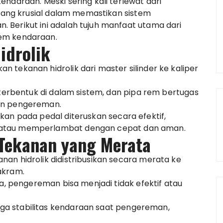
daraan. Meski sering kali terlewat dari
yang krusial dalam memastikan sistem
 Berikut ini adalah tujuh manfaat utama dari
em kendaraan.
idrolik
 tekanan hidrolik dari master silinder ke kaliper
 terbentuk di dalam sistem, dan pipa rem bertugas
en pengereman.
kan pada pedal diteruskan secara efektif,
 atau memperlambat dengan cepat dan aman.
 Tekanan yang Merata
an hidrolik didistribusikan secara merata ke
akram.
ta, pengereman bisa menjadi tidak efektif atau
a stabilitas kendaraan saat pengereman,