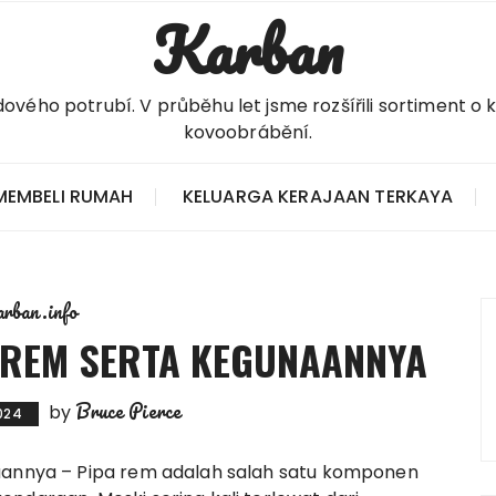
Karban
ého potrubí. V průběhu let jsme rozšířili sortiment o 
kovoobrábění.
 MEMBELI RUMAH
KELUARGA KERAJAAN TERKAYA
arban.info
A REM SERTA KEGUNAANNYA
Bruce Pierce
by
024
aannya
– Pipa rem adalah salah satu komponen